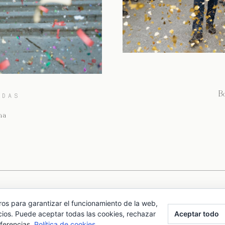
B
ODAS
na
1
2
3
…
6
ros para garantizar el funcionamiento de la web,
Aceptar todo
cios. Puede aceptar todas las cookies, rechazar
eferencias.
Política de cookies