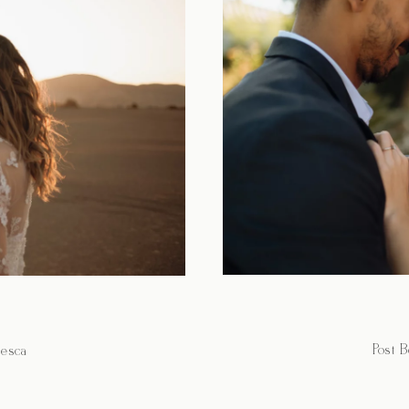
Post 
cesca