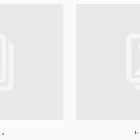
Po
mi