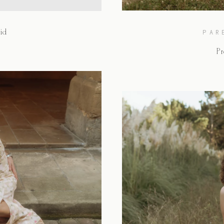
id
PAR
P