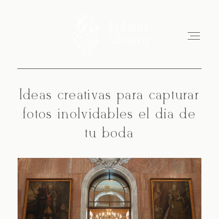
Ideas creativas para capturar
fotos inolvidables el día de
Inicio
tu boda
Sobre Mi
Portfolio
Blog